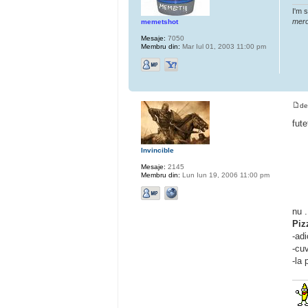
I'm 
mero
memetshot
Mesaje:
7050
Membru din:
Mar Iul 01, 2003 11:00 pm
d
fute
Invincible
Mesaje:
2145
Membru din:
Lun Iun 19, 2006 11:00 pm
nu 
Piz
-ad
-cuv
-la