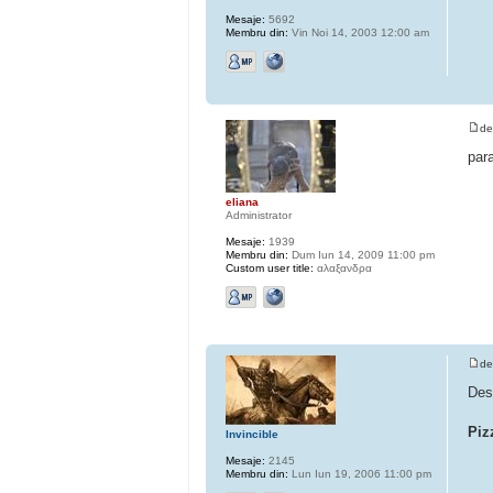
Mesaje:
5692
Membru din:
Vin Noi 14, 2003 12:00 am
d
par
eliana
Administrator
Mesaje:
1939
Membru din:
Dum Iun 14, 2009 11:00 pm
Custom user title:
αλαξανδρα
d
Des
Piz
Invincible
Mesaje:
2145
Membru din:
Lun Iun 19, 2006 11:00 pm