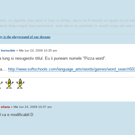
este, cu jignirile mai rarut si mai cu limita. daca va fi nevoie va apare si un tred
erat dupa reguli mai permisive, asta daca nu pastram in acest scop sei uatu 
ity is the playground of our dreams
e
Invincible
» Mie Iun 24, 2009 10:35 am
a lung si nesugestiv titlul. Eu ii puneam numele "Pizza word".
a....
http://www.softschools.com/language_arts/words/games/word_search50
e
eliana
» Mie Iun 24, 2009 10:37 am
d ca e modificabil:D