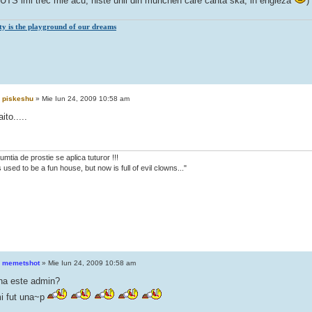
UTS imi trec mie acu, niste unii din munchen care canta ska, in engleza
)
ity is the playground of our dreams
e
piskeshu
» Mie Iun 24, 2009 10:58 am
ito.....
mtia de prostie se aplica tuturor !!!
 used to be a fun house, but now is full of evil clowns..."
e
memetshot
» Mie Iun 24, 2009 10:58 am
ana este admin?
i fut una~p