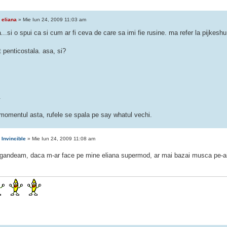
e
eliana
» Mie Iun 24, 2009 11:03 am
..si o spui ca si cum ar fi ceva de care sa imi fie rusine. ma refer la pijkeshu 
 penticostala. asa, si?
.
 momentul asta, rufele se spala pe say whatul vechi.
e
Invincible
» Mie Iun 24, 2009 11:08 am
gandeam, daca m-ar face pe mine eliana supermod, ar mai bazai musca pe-a