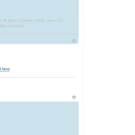
 de jigniri injuraturi samd, care va fi
deja exisstent
3.html