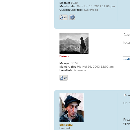
Mesaje:
1939
Membru din:
Dum Iun 14, 2009 11:00 pm
Custom user title:
αλαξανδρα
d
totu
Daimon
real
Mesaje:
5074
Membru din:
Mie Noi 26, 2003 12:00 am
Localitate:
timisoara
d
un n
Prezu
"This
piskeshu
banned