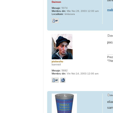
beN
Daimon
Mesaje:
5074
real
Membru din:
Mie Noi 26, 2003 12:00 am
Localitate:
timisoara
d
poca
Prezu
"This
piskeshu
banned
Mesaje:
5692
Membru din:
Vin Noi 14, 2003 12:00 am
d
eli
sam