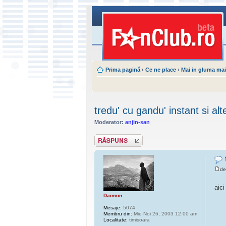
Prima pagină
‹
Ce ne place
‹
Mai in gluma mai
tredu' cu gandu' instant si alt
Moderator:
anjin-san
Scrie un răspuns
d
aic
Daimon
Mesaje:
5074
Membru din:
Mie Noi 26, 2003 12:00 am
Localitate:
timisoara