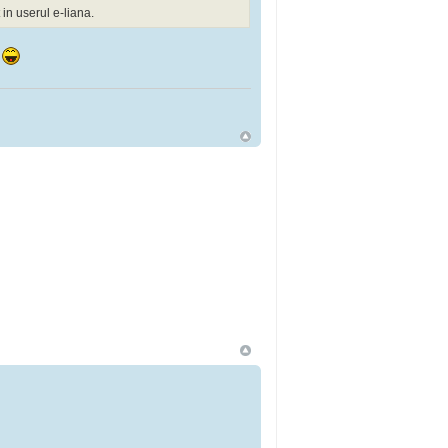
 in userul e-liana.
i