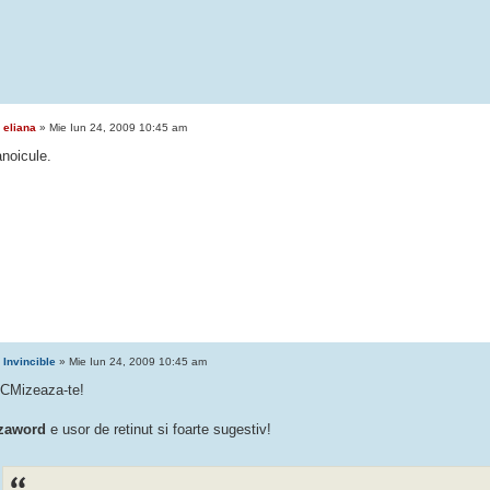
e
eliana
» Mie Iun 24, 2009 10:45 am
anoicule.
e
Invincible
» Mie Iun 24, 2009 10:45 am
CMizeaza-te!
zaword
e usor de retinut si foarte sugestiv!