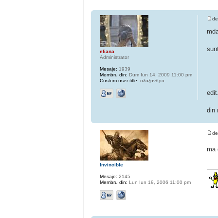
d
mda.
sunt
eliana
Administrator
Mesaje:
1939
Membru din:
Dum Iun 14, 2009 11:00 pm
Custom user title:
αλαξανδρα
edit
din
d
ma 
Invincible
Mesaje:
2145
Membru din:
Lun Iun 19, 2006 11:00 pm