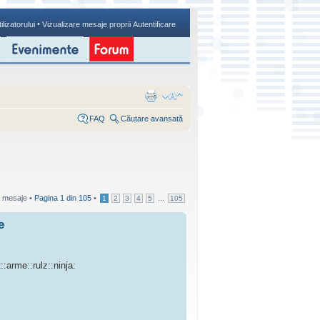
•
ilizatorului
Vizualizare mesaje proprii
Autentificare
FAQ
Căutare avansată
 mesaje •
Pagina
1
din
105
•
...
1
2
3
4
5
105
e
:arme::rulz::ninja: