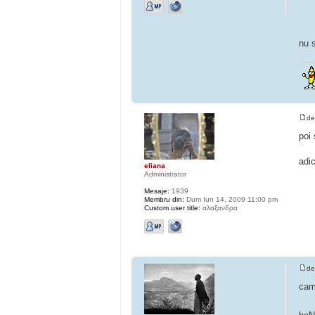
nu 
d
poi 
adi
eliana
Administrator
Mesaje:
1939
Membru din:
Dum Iun 14, 2009 11:00 pm
Custom user title:
αλαξανδρα
d
cam