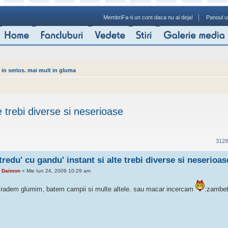
Membri
Fa-ti un cont daca nu ai deja!
Panoul ut
 in serios. mai mult in gluma
e trebi diverse si neserioase
3128
tredu' cu gandu' instant si alte trebi diverse si neserioas
e
Daimon
» Mie Iun 24, 2009 10:29 am
i radem glumim, batem campii si multe altele. sau macar incercam
:zambet: