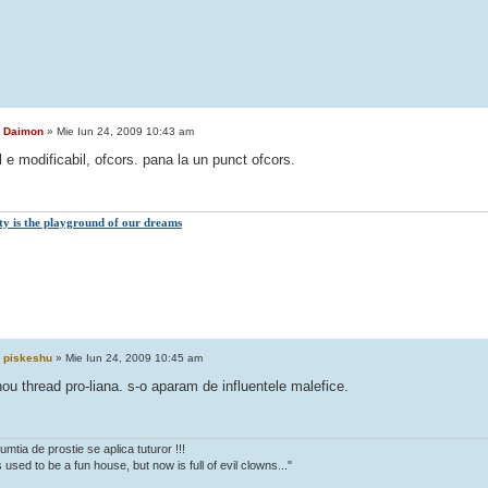
e
Daimon
» Mie Iun 24, 2009 10:43 am
l e modificabil, ofcors. pana la un punct ofcors.
ity is the playground of our dreams
e
piskeshu
» Mie Iun 24, 2009 10:45 am
ou thread pro-liana. s-o aparam de influentele malefice.
mtia de prostie se aplica tuturor !!!
 used to be a fun house, but now is full of evil clowns..."