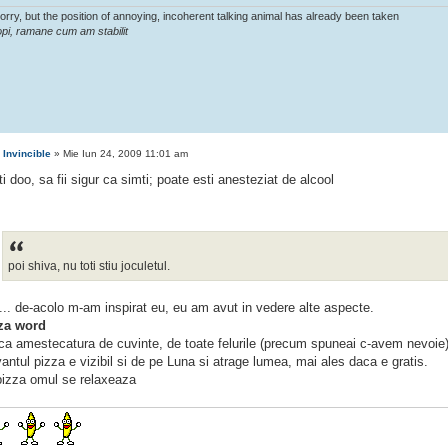
sorry, but the position of annoying, incoherent talking animal has already been taken
pi, ramane cum am stabilit
e
Invincible
» Mie Iun 24, 2009 11:01 am
ti doo, sa fii sigur ca simti; poate esti anesteziat de alcool
poi shiva, nu toti stiu joculetul.
.... de-acolo m-am inspirat eu, eu am avut in vedere alte aspecte.
za word
ica amestecatura de cuvinte, de toate felurile (precum spuneai c-avem nevoie)
antul pizza e vizibil si de pe Luna si atrage lumea, mai ales daca e gratis.
 pizza omul se relaxeaza