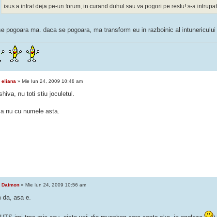
isus a intrat deja pe-un forum, in curand duhul sau va pogori pe restu! s-a intrupat
se pogoara ma. daca se pogoara, ma transform eu in razboinic al intunericulu
e
eliana
» Mie Iun 24, 2009 10:48 am
shiva, nu toti stiu joculetul.
ca nu cu numele asta.
e
Daimon
» Mie Iun 24, 2009 10:56 am
 da, asa e.