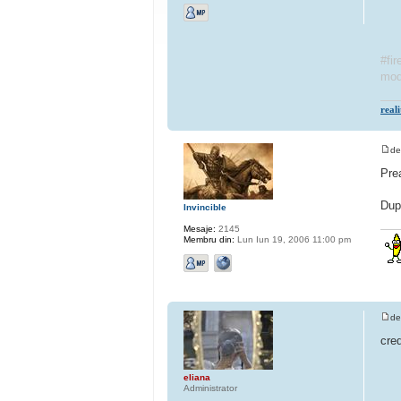
#fir
mod
real
d
Pre
Dup
Invincible
Mesaje:
2145
Membru din:
Lun Iun 19, 2006 11:00 pm
d
cre
eliana
Administrator