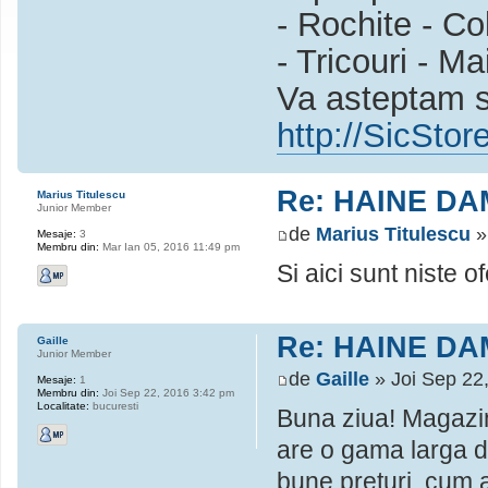
- Rochite - Col
- Tricouri - Ma
Va asteptam sa
http://SicStor
Re: HAINE DA
Marius Titulescu
Junior Member
de
Marius Titulescu
»
Mesaje:
3
Membru din:
Mar Ian 05, 2016 11:49 pm
Si aici sunt niste 
Re: HAINE DA
Gaille
Junior Member
de
Gaille
» Joi Sep 22
Mesaje:
1
Membru din:
Joi Sep 22, 2016 3:42 pm
Localitate:
bucuresti
Buna ziua! Magazin
are o gama larga de
bune preturi, cum ar