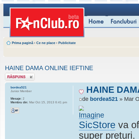
Prima pagină
‹
Ce ne place
‹
Publicitate
HAINE DAMA ONLINE IEFTINE
Scrie un răspuns
HAINE DAMA
bordea521
Junior Member
de
bordea521
» Mar O
Mesaje:
2
Membru din:
Mar Oct 15, 2013 6:41 pm
SicStore
va of
super preturi.