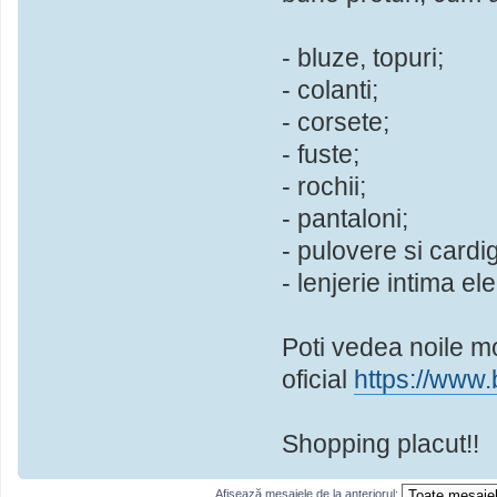
- bluze, topuri;
- colanti;
- corsete;
- fuste;
- rochii;
- pantaloni;
- pulovere si cardi
- lenjerie intima el
Poti vedea noile mo
oficial
https://www.
Shopping placut!!
Afişează mesajele de la anteriorul: