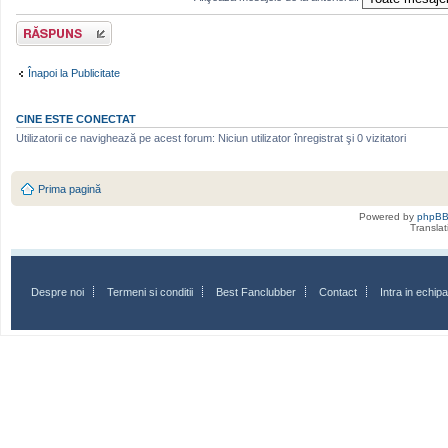
Scrie un răspuns
Înapoi la Publicitate
CINE ESTE CONECTAT
Utilizatorii ce navighează pe acest forum: Niciun utilizator înregistrat şi 0 vizitatori
Prima pagină
Powered by
phpB
Transla
Despre noi
Termeni si conditii
Best Fanclubber
Contact
Intra in echi